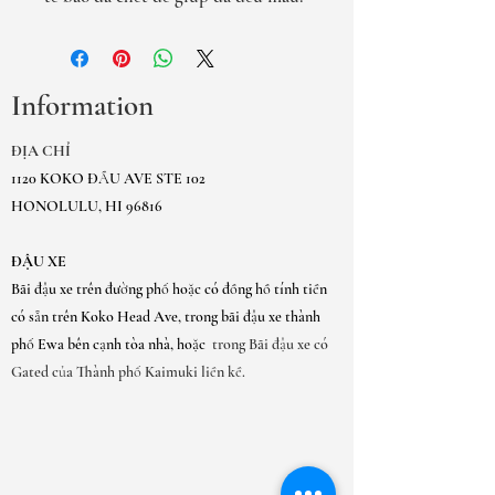
Information
ĐỊA CHỈ
1120 KOKO ĐẦU AVE STE 102
HONOLULU, HI 96816
ĐẬU XE
Bãi đậu xe trên đường phố hoặc có đồng hồ tính tiền
có sẵn trên Koko Head Ave, trong bãi đậu xe thành
phố Ewa bên cạnh tòa nhà, hoặc
trong Bãi đậu xe có
Gated của Thành phố Kaimuki liền kề.