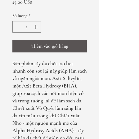
Giá
25,00 US$
Số lượng
*
Thêm vào giỏ hàng
Sản phẩm tẩy da chết tạo bọt
nhanh còn sót lại này giúp làm sạch
và ngăn ngừa mụn. Axit Salicylic,
một Axit Beta Hydroxy (BHA),
giúp xóa sạch các nốt mụn hiện có
và trong tương lai để làm sạch da.
Chiết xuất Vỏ Quýt làm sáng làn
da xỉn màu trong khi Chiết xuất
Nho - một nguồn mạnh mẽ của
Alpha Hydroxy Acids (AHA) - tẩy
tế bào da chết để giúp da đều màu.