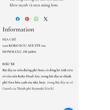
khỏe mạnh và mịn màng hơn.
Information
ĐỊA CHỈ
1120 KOKO ĐẦU AVE STE 102
HONOLULU, HI 96816
ĐẬU XE
Bãi đậu xe trên đường phố hoặc có đồng hồ tính tiền
có sẵn trên Koko Head Ave, trong bãi đậu xe thành
phố Ewa bên cạnh tòa nhà, hoặc
trong Bãi đậu xe có
Gated của Thành phố Kaimuki liền kề.