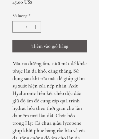
Giá
45,00 US$
Số lượng
*
Thêm vào giỏ hàng
Mặt nạ dưỡng ẩm, tươi mát để khắc
phục làn da khô, căng thẳng. Sử
dụng sau khi rửa mặt để giúp giảm
sự xuất hiện của nếp nhăn. Axit
Hyaluronic liên kết chéo độc đáo
giữ độ ẩm để cung cấp quá trình
hydrat hóa theo thời gian cho làn
da mềm mại lâu dài. Chất béo
trong Hạt Cà chua giàu lycopene
giúp khôi phục hàng rào bảo vệ của
da, tăng cường độ ẩm cho làn da