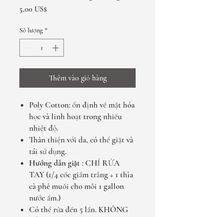
Giá
5,00 US$
Số lượng
*
Thêm vào giỏ hàng
Poly Cotton: ổn định về mặt hóa
học và linh hoạt trong nhiều
nhiệt độ.
Thân thiện với da, có thể giặt và
tái sử dụng.
Hướng dẫn giặt
: CHỈ RỬA
TAY (1/4 cốc giấm trắng + 1 thìa
cà phê muối cho mỗi 1 gallon
nước ấm.)
Có thể rửa đến 5 lần. KHÔNG