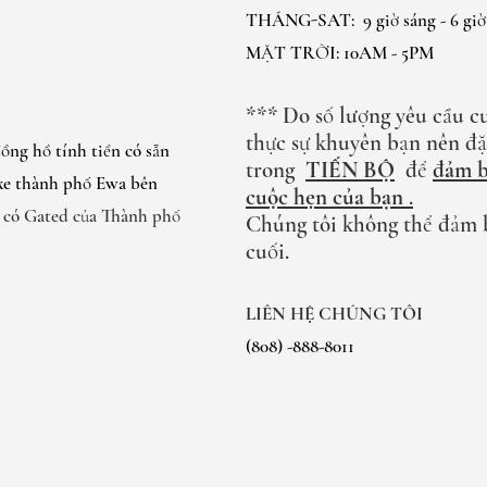
THÁNG-SAT:
9 giờ sáng - 6 gi
MẶT TRỜI: 10AM - 5PM
*** Do số lượng yêu cầu c
thực sự khuyên bạn nên đ
ồng hồ tính tiền có sẵn
trong
TIẾN BỘ
để
đảm b
 xe thành phố Ewa bên
cuộc hẹn của bạn
.
e có Gated của Thành phố
Chúng tôi không thể đảm 
cuối.
LIÊN HỆ CHÚNG TÔI
(808) -888-8011