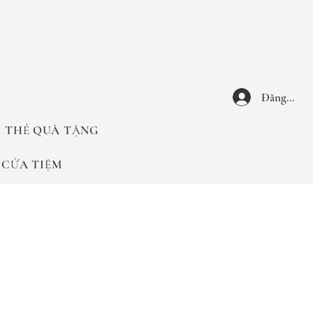
Đăng nhậ
THẺ QUÀ TẶNG
CỬA TIỆM