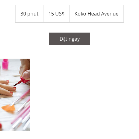
15
đô
30 phút
3
15 US$
Koko Head Avenue
la
Mỹ
0
p
h
Đặt ngay
ú
t