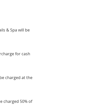
ils & Spa will be
urcharge for cash
 be charged at the
be charged 50% of